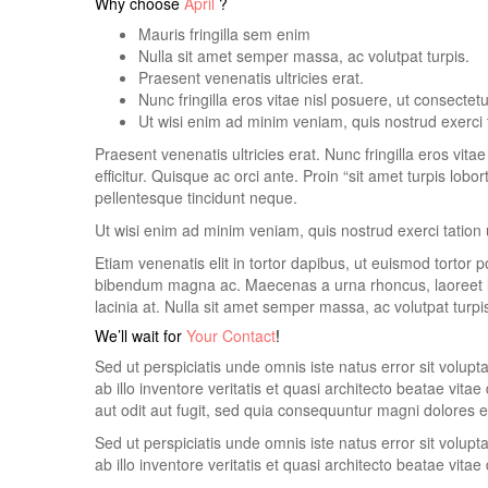
Why choose
April
?
Mauris fringilla sem enim
Nulla sit amet semper massa, ac volutpat turpis.
Praesent venenatis ultricies erat.
Nunc fringilla eros vitae nisl posuere, ut consectetu
Ut wisi enim ad minim veniam, quis nostrud exerci 
Praesent venenatis ultricies erat. Nunc fringilla eros vita
efficitur. Quisque ac orci ante. Proin “sit amet turpis lob
pellentesque tincidunt neque.
Ut wisi enim ad minim veniam, quis nostrud exerci tation u
Etiam venenatis elit in tortor dapibus, ut euismod tortor
bibendum magna ac. Maecenas a urna rhoncus, laoreet lig
lacinia at. Nulla sit amet semper massa, ac volutpat turpi
We’ll wait for
Your Contact
!
Sed ut perspiciatis unde omnis iste natus error sit vo
ab illo inventore veritatis et quasi architecto beatae vi
aut odit aut fugit, sed quia consequuntur magni dolores e
Sed ut perspiciatis unde omnis iste natus error sit vo
ab illo inventore veritatis et quasi architecto beatae vitae