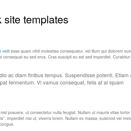
 site templates
 velit
esse quam nihil molestiae consequatur, vel illum qui dolorem eum
iat consequat eu sed eros. Cras suscipit eu est sed imperdiet. Curabitur 
odio ac diam finibus tempus. Suspendisse potenti. Etiam
pat fermentum. Vi vamus consequat, felis at al iquam
e nisl posuere, ut consectetur nulla feugiat. Nullam ut mauris vitae torto
ortis”, imperdiet nisi ut, viverra lorem. Nullam ex massa, euismod vel me
 congue.