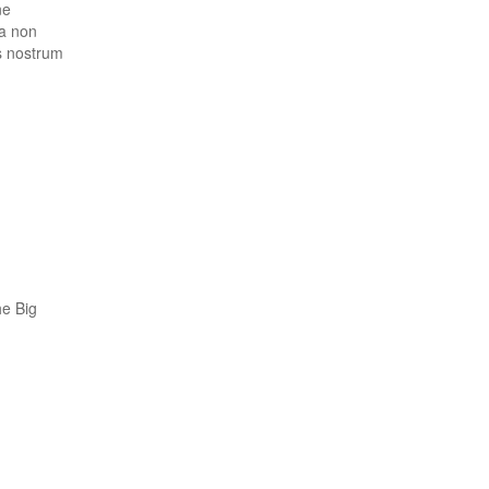
ne
ia non
s nostrum
he Big