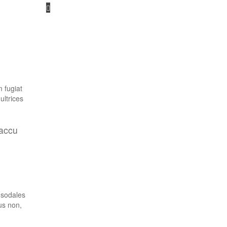
 fugiat
ultrices
 accu
r sodales
tus non,