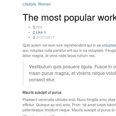
Lifestyle
,
Woman
The most popular work
269
Like
0
21/07/2017
Quis autem vel eum iure reprehenderit qui in ea
voluptate
quo voluptas nulla pariatur erit qui in ea voluptate. Feug
dolor magna, at vene natis lacus rutrum nec.
Vestibulum quis posuere ligula. Fusce in 
msan purus magna, et viverra neque volut
consect etur.
Mauris suscipit ut purus
Praesent venenatis ultricies erat. Nunc fringilla eros vita
efficitur. Quisque ac orci ante. Proin “sit amet turpis lob
pellentesque tincidunt neque. Mauris suscipit ut purus id