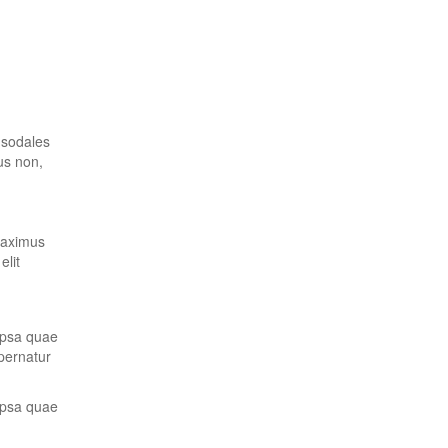
r sodales
tus non,
 maximus
elit
ipsa quae
spernatur
ipsa quae