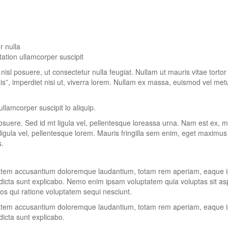
r nulla
tation ullamcorper suscipit
e nisl posuere, ut consectetur nulla feugiat. Nullam ut mauris vitae torto
ortis”, imperdiet nisi ut, viverra lorem. Nullam ex massa, euismod vel me
llamcorper suscipit lo aliquip.
 posuere. Sed id mt ligula vel, pellentesque loreassa urna. Nam est ex,
ula vel, pellentesque lorem. Mauris fringilla sem enim, eget maximus 
s.
luptatem accusantium doloremque laudantium, totam rem aperiam, eaque 
tae dicta sunt explicabo. Nemo enim ipsam voluptatem quia voluptas sit a
os qui ratione voluptatem sequi nesciunt.
luptatem accusantium doloremque laudantium, totam rem aperiam, eaque 
 dicta sunt explicabo.