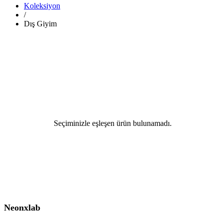
Koleksiyon
/
Dış Giyim
Seçiminizle eşleşen ürün bulunamadı.
Neonxlab