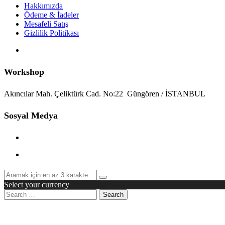
Hakkımızda
Ödeme & İadeler
Mesafeli Satış
Gizlilik Politikası
Workshop
Akıncılar Mah. Çeliktürk Cad. No:22 Güngören / İSTANBU
Sosyal Medya
Select your currency
Search
PCI-DSS Ödeme Güvenliği