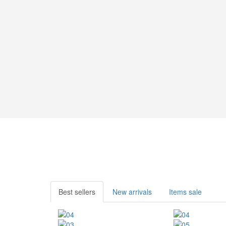
Best sellers
New arrivals
Items sale