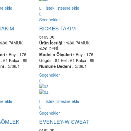
ine ekle
İstek listesine ekle
Seçenekler
TAKIM
RICKES TAKIM
₺
169.00
%80 PAMUK
Ürün İçeriği :
%80 PAMUK
%20 DERİ
ri :
Boy : 176
Modelin Ölçüleri :
Boy : 176
: 61 Kalça : 89
Göğüs : 84 Bel : 61 Kalça : 89
i :
S/36/1
Numune Bedeni :
S/36/1
Seçenekler
ine ekle
İstek listesine ekle
Seçenekler
GÖMLEK
EVENLEY-W SWEAT
₺
195.00