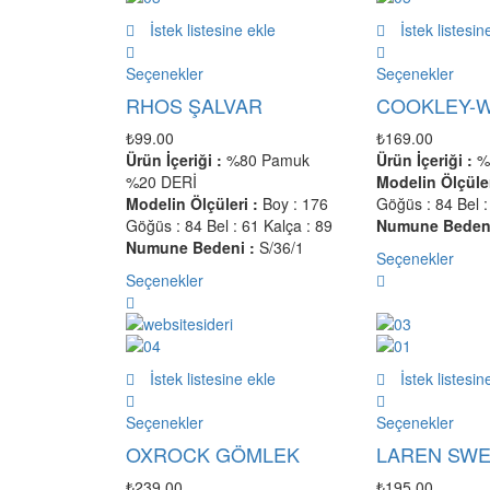
İstek listesine ekle
İstek listesin
Seçenekler
Seçenekler
RHOS ŞALVAR
COOKLEY-
₺
99.00
₺
169.00
Ürün İçeriği :
%80 Pamuk
Ürün İçeriği :
%
%20 DERİ
Modelin Ölçüler
Modelin Ölçüleri :
Boy : 176
Göğüs : 84 Bel :
Göğüs : 84 Bel : 61 Kalça : 89
Numune Bedeni
Numune Bedeni :
S/36/1
Seçenekler
Seçenekler
İstek listesine ekle
İstek listesin
Seçenekler
Seçenekler
OXROCK GÖMLEK
LAREN SWE
₺
239.00
₺
195.00