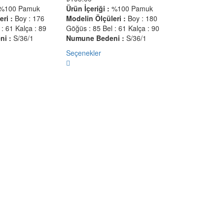
%100 Pamuk
Ürün İçeriği :
%100 Pamuk
ri :
Boy : 176
Modelin Ölçüleri :
Boy : 180
: 61 Kalça : 89
Göğüs : 85 Bel : 61 Kalça : 90
i :
S/36/1
Numune Bedeni :
S/36/1
Seçenekler